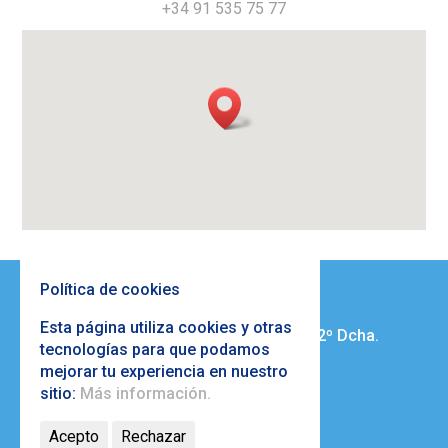
+34 91 535 75 77
Política de cookies
Mercadeuda
Esta página utiliza cookies y otras
José Ortega y Gasset 17 Esc. A – 2º Dcha.
tecnologías para que podamos
28006 Madrid
mejorar tu experiencia en nuestro
+34 91 535 75 77
sitio:
Más información.
info@mercadeuda.com
Acepto
Rechazar