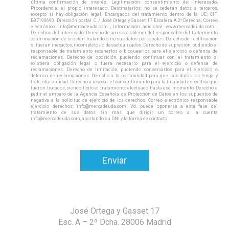
última confirmación de interés; Legitimación: consentimiento del interesado;
Procedencia: el propio interesado; Destinatarios: no se cederán datos a terceros,
excepto si hay obligación legal. Encargados del tratamiento dentro de la UE; CIF:
B87190690; Dirección postal: C. / José Ortega y Gasset, 17 Escalera A 2º Derecha; Correo
electrónico: info@mercadeuda.com ; Información adicional: www.mercadeuda.com .
Derechos del interesado: Derecho de acceso a obtener del responsable del tratamiento
confirmación de si están tratando o no sus datos personales. Derecho de rectificación
si fueran inexactos, incompletos o desactualizados. Derecho de supresión, pudiendo el
responsable de tratamiento retenerlos o bloquearlos para el ejercicio o defensa de
reclamaciones. Derecho de oposición, pudiendo continuar con el tratamiento si
existiera obligación legal o fuera necesario para el ejercicio o defensa de
reclamaciones. Derecho de limitación, pudiendo conservarlos para el ejercicio o
defensa de reclamaciones. Derecho a la portabilidad para que sus datos los tenga y
trate otra entidad. Derecho a revocar el consentimiento para la finalidad específica que
fueron tratados, siendo lícito el tratamiento efectuado hasta ese momento. Derecho a
pedir el amparo de la Agencia Española de Protección de Datos en los supuestos de
negativa a la solicitud de ejercicio de los derechos. Correo electrónico responsable
ejercicio derechos: info@mercadeuda.com; Vd. puede oponerse a esta fase del
tratamiento de sus datos sin más que dirigir un correo a la cuenta
info@mercadeuda.com, aportando su DNI y la forma de contacto.
José Ortega y Gasset 17
Esc. A – 2º Dcha. 28006 Madrid